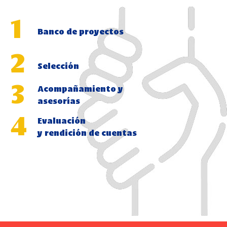
1
Banco de proyectos
2
Selección
3
Acompañamiento y
asesorías
4
Evaluación
y rendición de cuentas