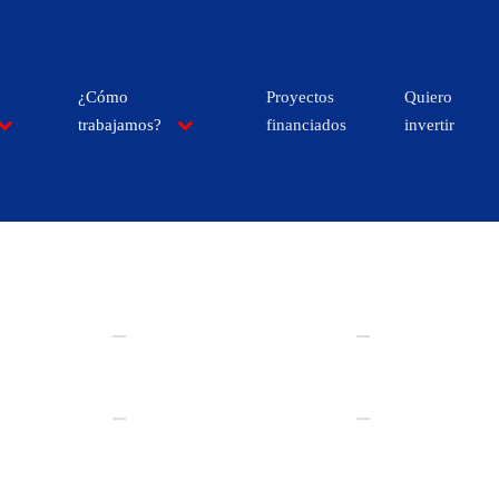
¿Cómo
Proyectos
Quiero
trabajamos?
financiados
invertir