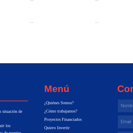
Menú
Co
¿Quiénes Somos?
n situación de
¿Cómo trabajamos?
Proyectos Financiados
uir los
Quiero Invertir
os de nuestro