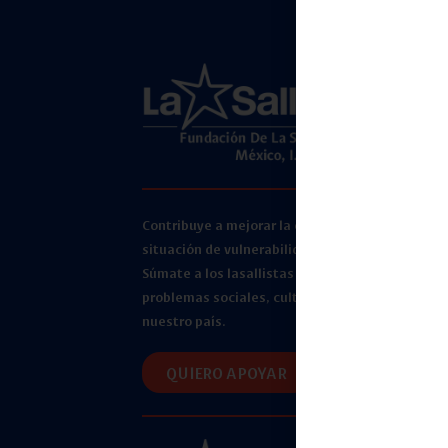
Contribuye a mejorar la calidad de vida de pers
situación de vulnerabilidad.
Súmate a los lasallistas que buscamos ayudar a 
problemas sociales, culturales, educativos y e
nuestro país.
QUIERO APOYAR