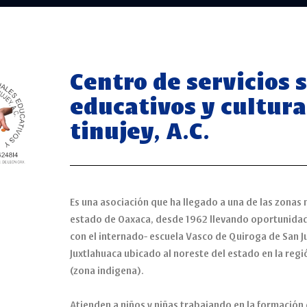
¿Cómo
Proyectos
Quiero
Centro de servicios s
trabajamos?
financiados
invertir
educativos y cultura
tinujey, A.C.
Es una asociación que ha llegado a una de las zonas 
estado de Oaxaca, desde 1962 llevando oportunidad
con el internado- escuela Vasco de Quiroga de San J
Juxtlahuaca ubicado al noreste del estado en la regi
(zona indigena).
Atienden a niños y niñas trabajando en la formación d