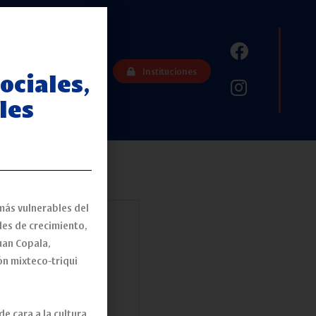
Contacto
Instituciones
ociales,
les
más vulnerables del
es de crecimiento,
uan Copala,
ón mixteco-triqui
e cara a la cultura,