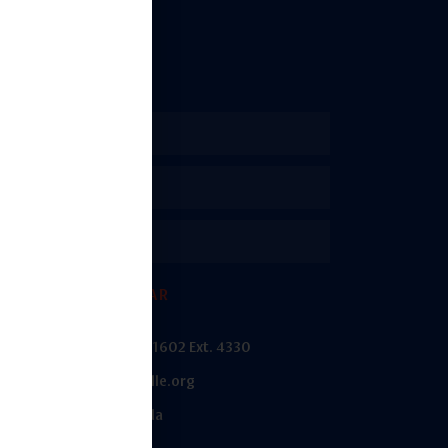
táctanos
ENVIAR
) 5661 0621 / (55) 5661 1602 Ext. 4330
ntacto@fundacionlasalle.org
zano No. 72, Col. Florida
aro Obregón, CDMX